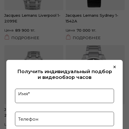
Jacques Lemans Liverpool 1-
Jacques Lemans Sydney 1-
2099E
1542A
Цена
89 900 тг.
Цена
70 000 тг.
ПОДРОБНЕЕ
ПОДРОБНЕЕ
×
Получить индивидуальный подбор
и видеообзор часов
Jacques Lemans Liverpool 1-
Swiss Military Hanowa
2099F
Greyhound SMWGG0001504
Цена
89 900 тг.
Цена
152 000 тг.