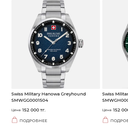
Swiss Military Hanowa Greyhound
Swiss Mili
SMWGG0001504
SMWGH000
152 000 тг.
152 000
Цена
Цена
ПОДРОБНЕЕ
ПОДРО