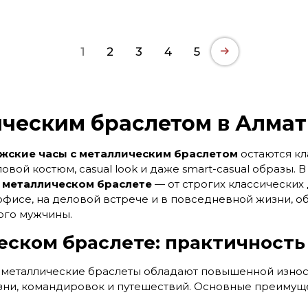
1
2
3
4
5
ческим браслетом в Алмат
жские часы с металлическим браслетом
остаются кл
овой костюм, casual look и даже smart-casual образы. 
а металлическом браслете
— от строгих классических
 офисе, на деловой встрече и в повседневной жизни, 
ого мужчины.
ском браслете: практичность
, металлические браслеты обладают повышенной изно
зни, командировок и путешествий. Основные преимуще