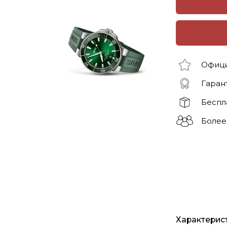
Офици
Гарант
Беспл
Более
Характерис