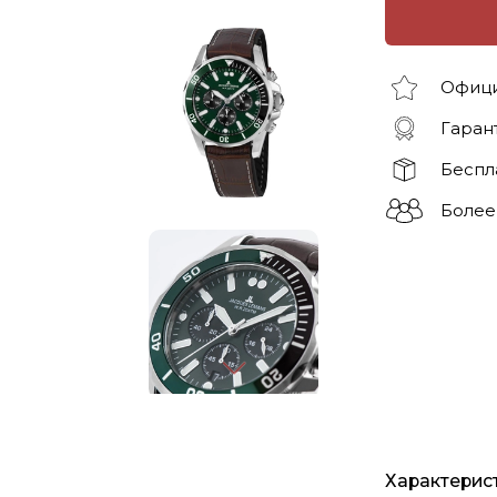
Офици
Гарант
Беспл
Более
Характерис