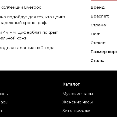
коллекции Liverpool.
Бренд:
Браслет:
о подойдут для тех, кто ценит
т надежный хронограф.
Страна:
м 44 мм. Циферблат покрыт
Пол:
ральной кожи.
Стекло:
дная гарантия на 2 года.
Размер корп
Стиль:
Каталог
часы
Мужские часы
часы
Женские часы
я
Хиты продаж