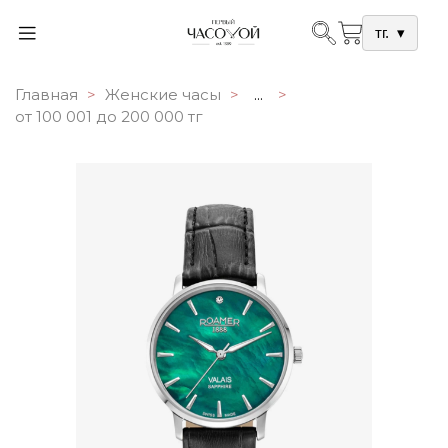
тг.
▾
Главная
Женские часы
...
от 100 001 до 200 000 тг