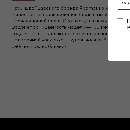
Часы швейцарского бренда Roamer из коллекции 
выполнен из нержавеющей стали и имеет диаметр 
нержавеющей стали. Окошко даты находится в по
Н
у
Водонепроницаемость модели — 100 метров (10 А
года. Часы поставляются в оригинальной коробк
подарочной упаковке — идеальный выбор, если 
себя или своих близких.