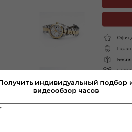
Офици
Гарант
Беспл
Более
Получить индивидуальный подбор 
видеообзор часов
Характерис