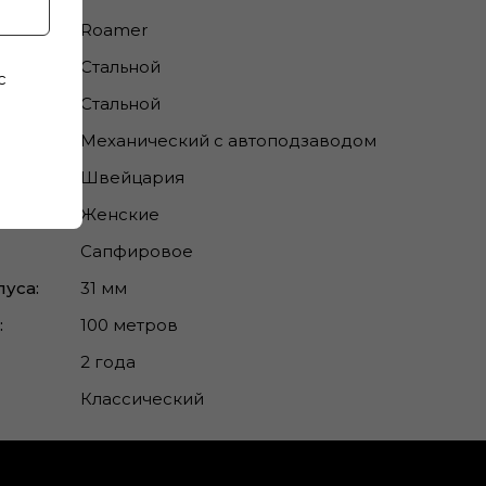
Roamer
Стальной
с
Стальной
Механический с автоподзаводом
Швейцария
Женские
Сапфировое
уса:
31 мм
:
100 метров
2 года
Классический