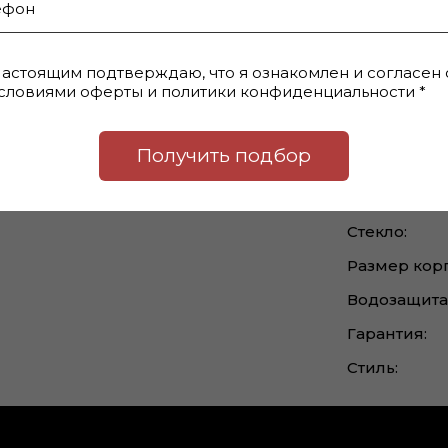
Montalbano Ladies. Корпус часов
Бренд:
31 мм. Браслет изготовлен из
Браслет:
ложении 3 часа.
астоящим подтверждаю, что я ознакомлен и согласен 
словиями оферты и политики конфиденциальности *
ТМ). Международная гарантия 2
Корпус:
е и оформлены в стильной
Механизм:
Вы ищете изысканный подарок для
Получить подбор
Страна:
Пол:
Стекло:
Размер корп
Водозащита
Гарантия:
Стиль: