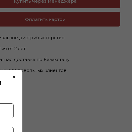
Купить через менеджера
Оплатить картой
альное дистрибьюторство
ия от 2 лет
атная доставка по Казахстану
 20.000 довольных клиентов
×
и
тики