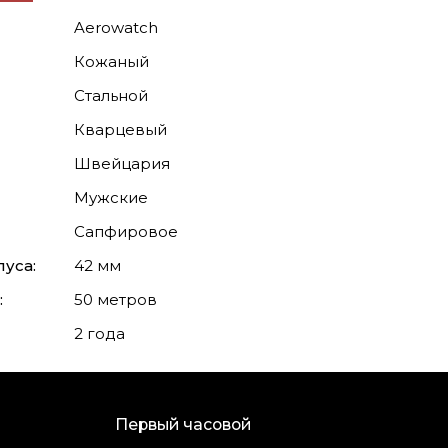
Aerowatch
Кожаный
Стальной
Кварцевый
Швейцария
Мужские
Сапфировое
уса:
42 мм
:
50 метров
2 года
Первый часовой