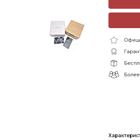
Офици
Гарант
Беспл
Более
Характерис