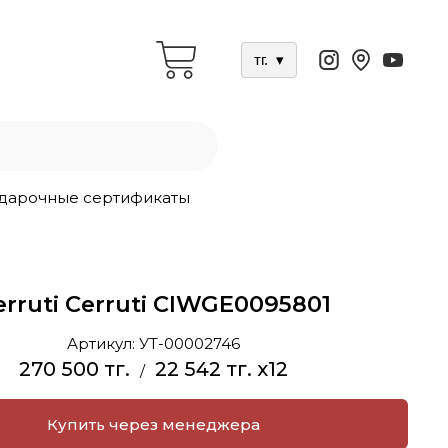
тг.
▾
дарочные сертификаты
erruti Cerruti CIWGE0095801
Артикул:
УТ-00002746
270 500 тг.
22 542 тг. x12
/
Купить через менеджера