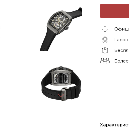
Офици
Гарант
Беспл
Более
Характерис