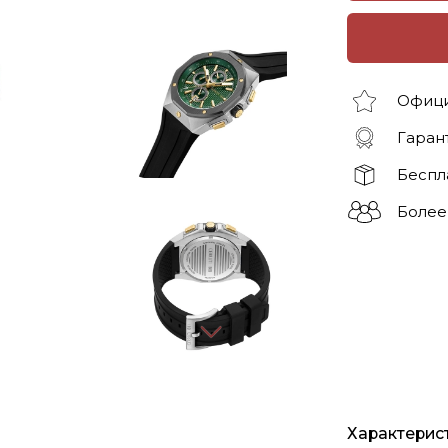
Офици
Гарант
Беспл
Более
Характерис