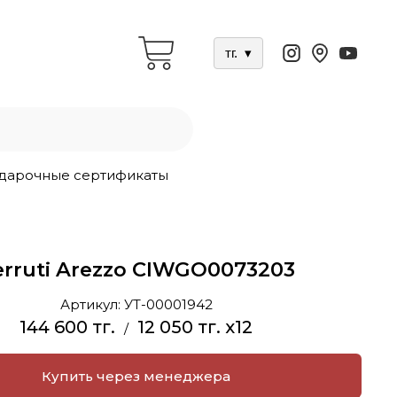
тг.
▾
дарочные сертификаты
erruti Arezzo CIWGO0073203
Артикул:
УТ-00001942
144 600 тг.
12 050 тг. x12
/
Купить через менеджера