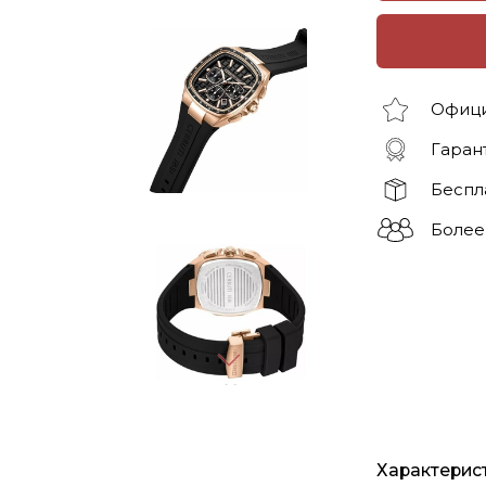
Офици
Гарант
Беспл
Более
Характерис