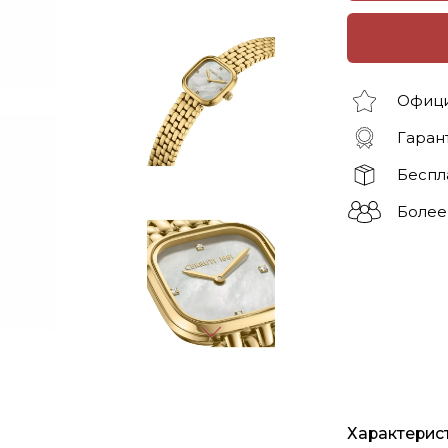
Офици
Гарант
Беспл
Более
Характерис