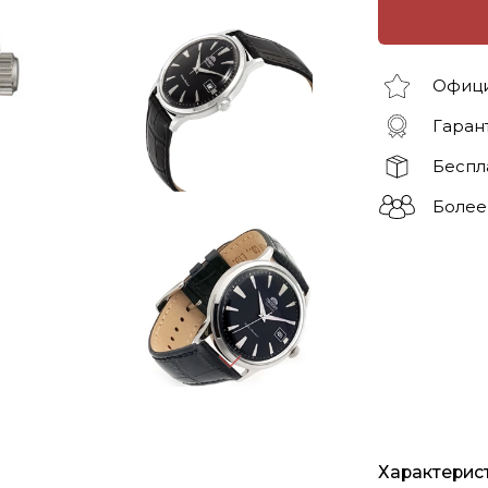
Офици
Гарант
Беспл
Более
Характерис