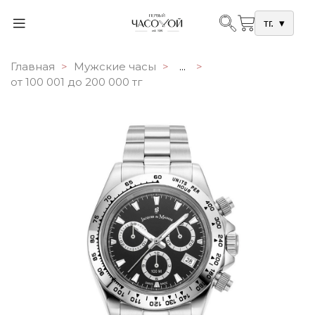
тг.
▾
Главная
Мужские часы
...
от 100 001 до 200 000 тг