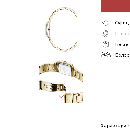
Офици
Гарант
Беспл
Более
Характерис