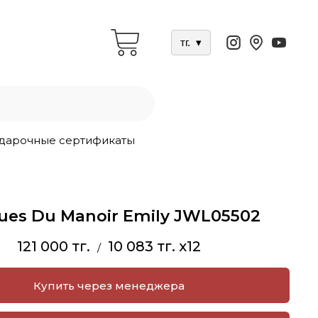
тг.
▾
дарочные сертификаты
ues Du Manoir Emily JWL05502
121 000 тг.
10 083 тг. x12
/
Купить через менеджера