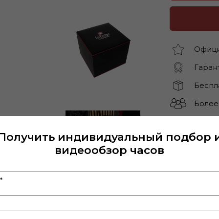
Офици
Гарант
Беспл
Более
Получить индивидуальный подбор 
видеообзор часов
Характерис