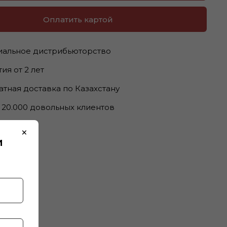
Оплатить картой
альное дистрибьюторство
ия от 2 лет
атная доставка по Казахстану
 20.000 довольных клиентов
×
и
тики