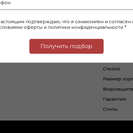
 Sport Elegance. Корпус состоит
Бренд:
лат покрыт сапфировым стеклом,
Браслет:
аты находится в положении 4 часа.
астоящим подтверждаю, что я ознакомлен и согласен 
словиями оферты и политики конфиденциальности *
ТМ). Международная гарантия на 2
Корпус:
е и оформлены в стильной
Механизм:
Вы ищете изысканный подарок для
Получить подбор
Страна:
Пол:
Стекло:
Размер корп
Водозащита
Гарантия:
Стиль: