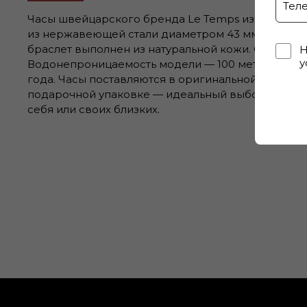
Часы швейцарского бренда Le Temps из коллекции
из нержавеющей стали диаметром 43 мм. Циферб
браслет выполнен из натуральной кожи. Окошко д
Н
у
Водонепроницаемость модели — 100 метров (10 А
года. Часы поставляются в оригинальной коробк
подарочной упаковке — идеальный выбор, если 
себя или своих близких.