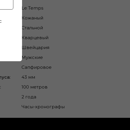
Le Temps
Кожаный
с
Стальной
Кварцевый
Швейцария
Мужские
Сапфировое
уса:
43 мм
:
100 метров
2 года
Часы-хронографы