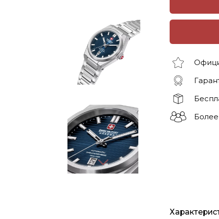
Офици
Гарант
Беспл
Более
Характерис