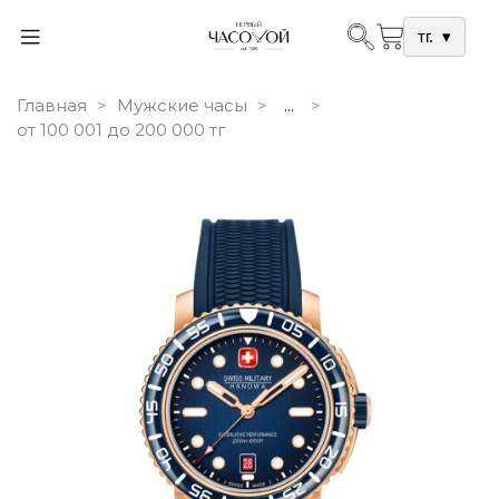
тг.
▾
Главная
Мужские часы
...
от 100 001 до 200 000 тг