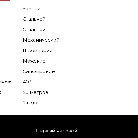
Sandoz
Стальной
Стальной
Механический
Швейцария
Мужские
Сапфировое
уса:
40.5
:
50 метров
2 года
Первый часовой