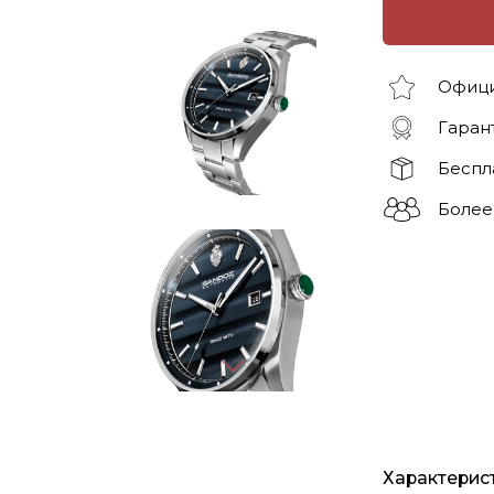
Офици
Гарант
Беспл
Более
Характерис