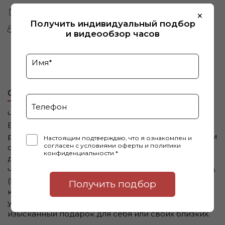
Бесплатная доставка по Казахстану
×
Получить индивидуальный подбор
Более 20.000 довольных клиентов
и видеообзор часов
Описание
Часы китайского бренда Tsar Bomba из коллекции
Elemental. Корпус состоит из нержавеющей стали
размером 43,5 мм. Циферблат покрыт сапфировым
Настоящим подтверждаю, что я ознакомлен и
согласен с условиями оферты и политики
стеклом, браслет выполнен из силикона. Окошко
конфиденциальности *
даты находится между 4 и 5
часов. Водонепроницаемость модели — 50 метров
(5 АТМ). Часы поставляются в оригинальной
Получить подбор
коробке и оформлены в стильной подарочной
упаковке — идеальный выбор, если Вы ищете
изысканный подарок для себя или своих близких.